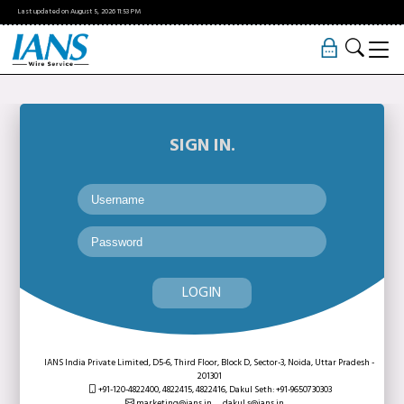
Last updated on
August 5, 2026
11:53 PM
SIGN IN.
LOGIN
IANS India Private Limited, D5-6, Third Floor, Block D, Sector-3, Noida, Uttar Pradesh -
201301
+91-120-4822400, 4822415, 4822416,
Dakul Seth: +91-9650730303
marketing@ians.in,
dakul.s@ians.in